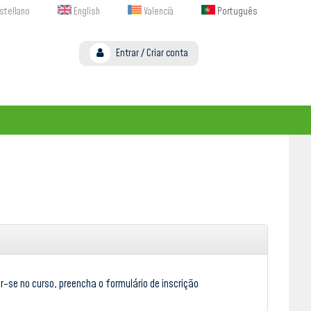
stellano
English
Valencià
Português
Entrar
/
Criar conta
r-se no curso, preencha o formulário de inscrição